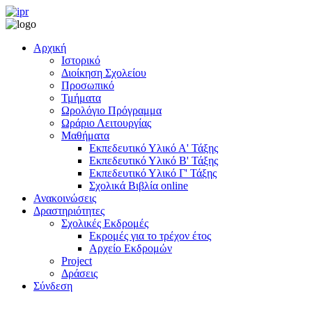
Αρχική
Ιστορικό
Διοίκηση Σχολείου
Προσωπικό
Τμήματα
Ωρολόγιο Πρόγραμμα
Ωράριο Λειτουργίας
Μαθήματα
Εκπεδευτικό Υλικό Α' Τάξης
Εκπεδευτικό Υλικό Β' Τάξης
Εκπεδευτικό Υλικό Γ' Τάξης
Σχολικά Βιβλία online
Ανακοινώσεις
Δραστηριότητες
Σχολικές Εκδρομές
Εκρομές για το τρέχον έτος
Αρχείο Εκδρομών
Project
Δράσεις
Σύνδεση