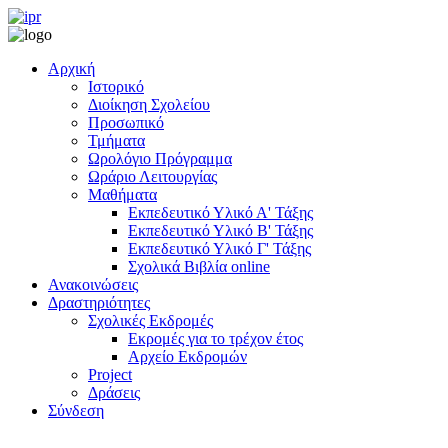
Αρχική
Ιστορικό
Διοίκηση Σχολείου
Προσωπικό
Τμήματα
Ωρολόγιο Πρόγραμμα
Ωράριο Λειτουργίας
Μαθήματα
Εκπεδευτικό Υλικό Α' Τάξης
Εκπεδευτικό Υλικό Β' Τάξης
Εκπεδευτικό Υλικό Γ' Τάξης
Σχολικά Βιβλία online
Ανακοινώσεις
Δραστηριότητες
Σχολικές Εκδρομές
Εκρομές για το τρέχον έτος
Αρχείο Εκδρομών
Project
Δράσεις
Σύνδεση