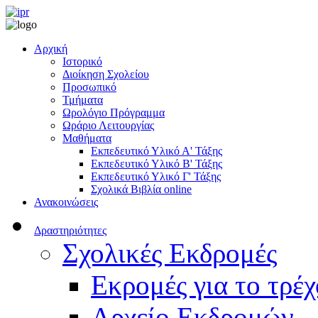
Αρχική
Ιστορικό
Διοίκηση Σχολείου
Προσωπικό
Τμήματα
Ωρολόγιο Πρόγραμμα
Ωράριο Λειτουργίας
Μαθήματα
Εκπεδευτικό Υλικό Α' Τάξης
Εκπεδευτικό Υλικό Β' Τάξης
Εκπεδευτικό Υλικό Γ' Τάξης
Σχολικά Βιβλία online
Ανακοινώσεις
Δραστηριότητες
Σχολικές Εκδρομές
Εκρομές για το τρέχ
Αρχείο Εκδρομών